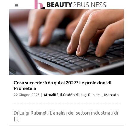
Salta
Toggle
al
Navigation
contenuto
HOME
CHI SIAMO
LE RIVISTE
Cosa succederà da qui al 2027? Le proiezioni di
NEWSLETTER
Prometeia
22 Giugno 2023
|
Attualità
,
Il Graffio di Luigi Rubinelli
,
Mercato
CATEGORIE
Di Luigi Rubinelli L’analisi dei settori industriali di
[...]
CONTATTI