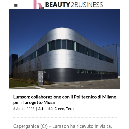
Salta
Toggle
al
Navigation
contenuto
HOME
CHI SIAMO
LE RIVISTE
NEWSLETTER
Lumson: collaborazione con il Politecnico di Milano
CATEGORIE
per il progetto Musa
8 Aprile 2025
|
Attualità
,
Green
,
Tech
CONTATTI
Caperganica (Cr) – Lumson ha ricevuto in visita,