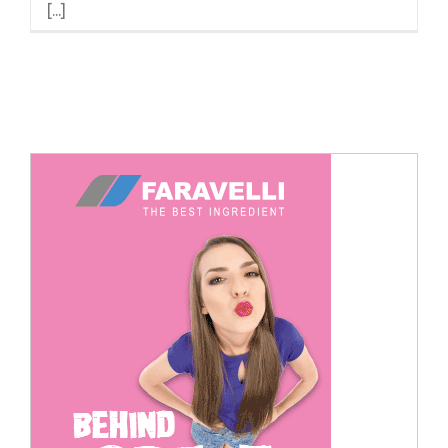
[...]
Cerca
per: