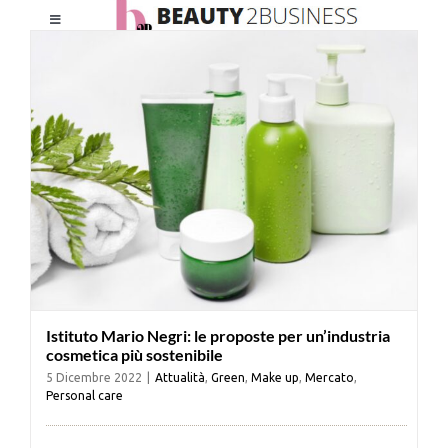
Salta
Toggle
al
Navigation
contenuto
HOME
CHI SIAMO
LE RIVISTE
NEWSLETTER
Istituto Mario Negri: le proposte per un’industria
CATEGORIE
cosmetica più sostenibile
5 Dicembre 2022
|
Attualità
,
Green
,
Make up
,
Mercato
,
Personal care
CONTATTI