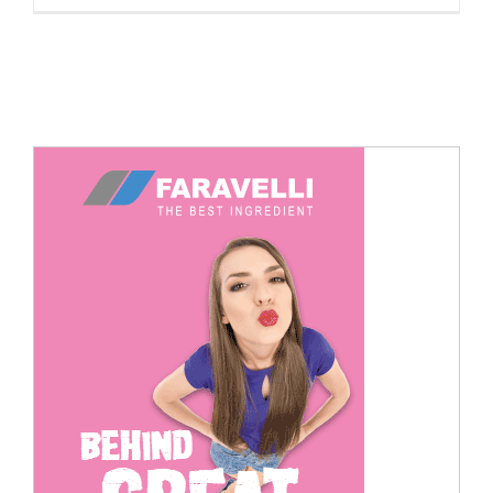
Cerca
per: