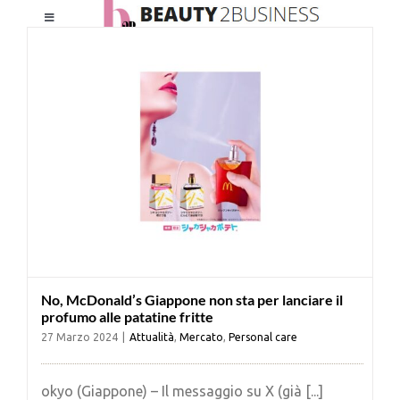
Salta
Toggle
al
Navigation
contenuto
HOME
CHI SIAMO
LE RIVISTE
NEWSLETTER
No, McDonald’s Giappone non sta per lanciare il
CATEGORIE
profumo alle patatine fritte
27 Marzo 2024
|
Attualità
,
Mercato
,
Personal care
CONTATTI
okyo (Giappone) – Il messaggio su X (già [...]