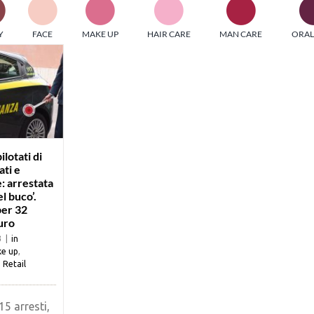
PI MEDIAGROUP racchiude un pool di società di comunicazi
Y
FACE
MAKE UP
HAIR CARE
MAN CARE
ORAL
ditrici specializzate nell’informazione b2b. Edizioni Turbo, in
icolare, attraverso numerose riviste verticali, fornisce strument
rmazione che coinvolgono gli attori nei settori beauty, food,
hnology, entertainment e sport.
LE RIVISTE
y tuned!
ilotati di
ti e
: arrestata
Scroll Down
l buco’.
per 32
euro
3
|
in
e up
,
,
Retail
5 arresti,