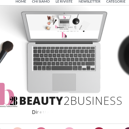
HOME
CHI SIAMO
LE RIVISTE
NEWSLETTER
CATEGORIE
B
E
A
U
T
Y
2
B
U
S
I
N
E
S
S
D
i
r
e
t
t
o
d
a
A
n
g
e
l
o
F