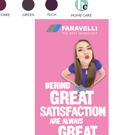
one
 CARE
GREEN
TECH
HOME CARE
i di