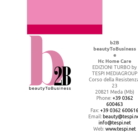
b2B
beautyToBusiness
e
Hc Home Care
EDIZIONI TURBO by
TESPI MEDIAGROUP
Corso della Resistenz
23
20821 Meda (Mb)
Phone:
+39 0362
600463
Fax:
+39 0362 60061
Email:
beauty@tespi.ne
info@tespi.net
Web:
www.tespi.net