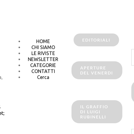
EDITORIALI
HOME
CHI SIAMO
C
LE RIVISTE
p
NEWSLETTER
CATEGORIE
APERTURE
CONTATTI
DEL VENERDI
a,
Cerca
IL GRAFFIO
6
DI LUIGI
t;
RUBINELLI
C