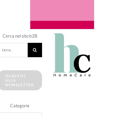
Cerca nel sito b2B
erca
er:
ISCRIVITI
ALLA
NEWSLETTER
Categorie
ategorie