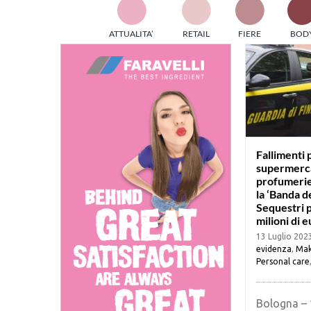
TES
ATTUALITA’
RETAIL
FIERE
BOD
ed e
part
info
tec
Sta
Fallimenti p
supermerca
profumerie
la ‘Banda de
Sequestri 
milioni di 
13 Luglio 202
evidenza
,
Mak
Personal care
Bologna – 1