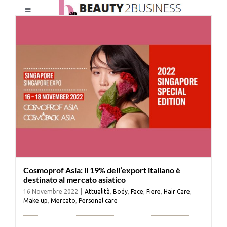
Salta
Toggle
al
Navigation
contenuto
HOME
CHI SIAMO
LE RIVISTE
NEWSLETTER
Cosmoprof Asia: il 19% dell’export italiano è
CATEGORIE
destinato al mercato asiatico
16 Novembre 2022
|
Attualità
,
Body
,
Face
,
Fiere
,
Hair Care
,
Make up
,
Mercato
,
Personal care
CONTATTI