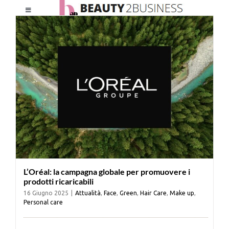
Salta
Toggle
al
Navigation
contenuto
HOME
CHI SIAMO
LE RIVISTE
NEWSLETTER
L’Oréal: la campagna globale per promuovere i
CATEGORIE
prodotti ricaricabili
16 Giugno 2025
|
Attualità
,
Face
,
Green
,
Hair Care
,
Make up
,
Personal care
CONTATTI