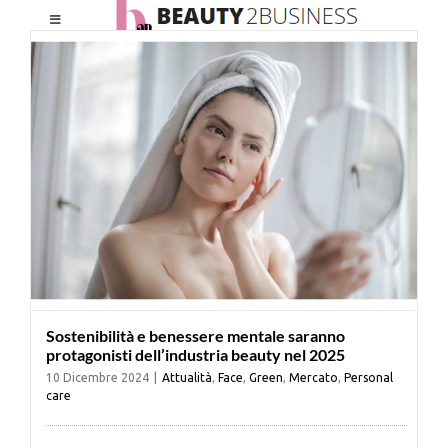
Salta
Toggle
al
Navigation
contenuto
HOME
CHI SIAMO
LE RIVISTE
NEWSLETTER
Sostenibilità e benessere mentale saranno
CATEGORIE
protagonisti dell’industria beauty nel 2025
10 Dicembre 2024
|
Attualità
,
Face
,
Green
,
Mercato
,
Personal
care
CONTATTI