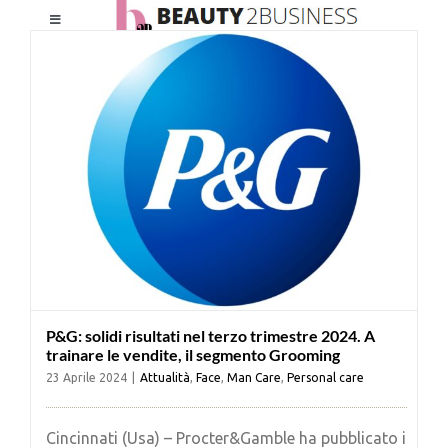
Salta
Toggle
al
Navigation
contenuto
HOME
CHI SIAMO
LE RIVISTE
NEWSLETTER
P&G: solidi risultati nel terzo trimestre 2024. A
CATEGORIE
trainare le vendite, il segmento Grooming
23 Aprile 2024
|
Attualità
,
Face
,
Man Care
,
Personal care
CONTATTI
Cincinnati (Usa) – Procter&Gamble ha pubblicato i