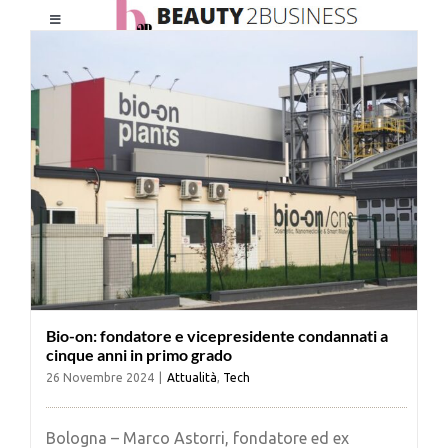
Salta
Toggle
al
Navigation
contenuto
HOME
CHI SIAMO
LE RIVISTE
NEWSLETTER
Bio-on: fondatore e vicepresidente condannati a
CATEGORIE
cinque anni in primo grado
26 Novembre 2024
|
Attualità
,
Tech
CONTATTI
Bologna – Marco Astorri, fondatore ed ex