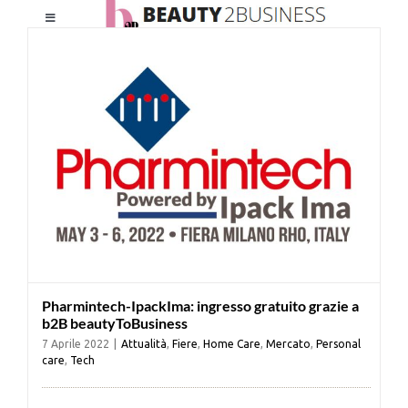
Salta
Toggle
al
Navigation
contenuto
HOME
CHI SIAMO
LE RIVISTE
NEWSLETTER
Pharmintech-IpackIma: ingresso gratuito grazie a
CATEGORIE
b2B beautyToBusiness
7 Aprile 2022
|
Attualità
,
Fiere
,
Home Care
,
Mercato
,
Personal
care
,
Tech
CONTATTI