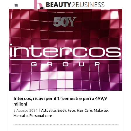
Salta
Toggle
al
Navigation
contenuto
HOME
CHI SIAMO
LE RIVISTE
NEWSLETTER
Intercos, ricavi per il 1° semestre pari a 499,9
CATEGORIE
milioni
5 Agosto 2024
|
Attualità
,
Body
,
Face
,
Hair Care
,
Make up
,
Mercato
,
Personal care
CONTATTI