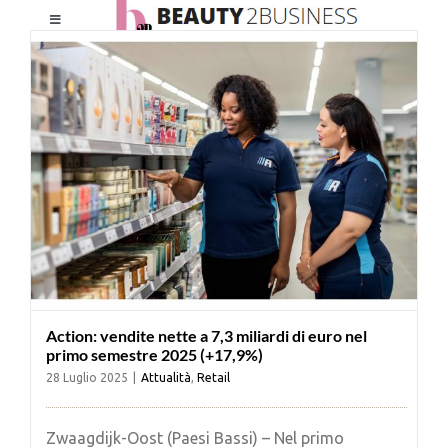
Salta
Toggle
al
Navigation
contenuto
HOME
CHI SIAMO
LE RIVISTE
NEWSLETTER
Action: vendite nette a 7,3 miliardi di euro nel
CATEGORIE
primo semestre 2025 (+17,9%)
28 Luglio 2025
|
Attualità
,
Retail
CONTATTI
Zwaagdijk-Oost (Paesi Bassi) – Nel primo