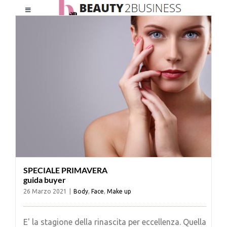
Salta
Toggle
al
Navigation
contenuto
HOME
CHI SIAMO
LE RIVISTE
NEWSLETTER
SPECIALE PRIMAVERA
CATEGORIE
guida buyer
26 Marzo 2021
|
Body
,
Face
,
Make up
CONTATTI
E' la stagione della rinascita per eccellenza. Quella