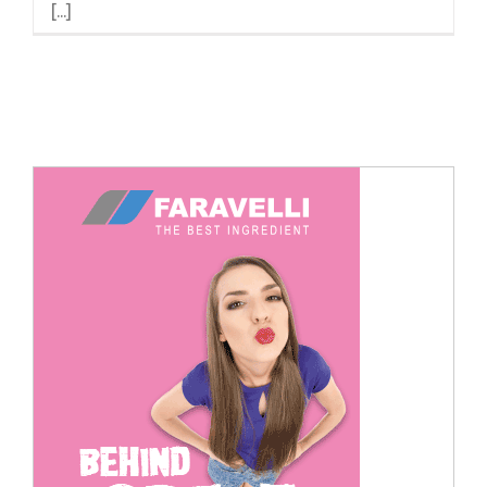
[...]
Cerca
per: