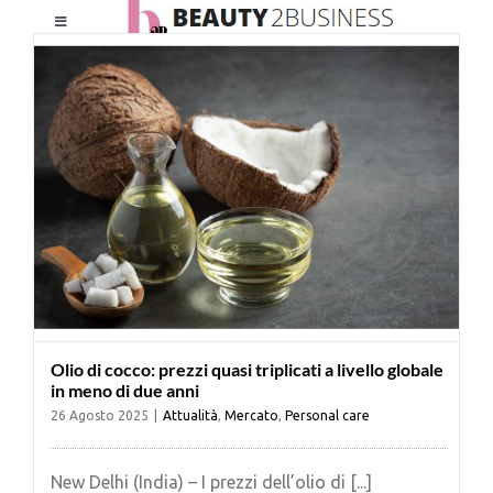
Salta
Toggle
al
Navigation
contenuto
HOME
CHI SIAMO
LE RIVISTE
NEWSLETTER
Olio di cocco: prezzi quasi triplicati a livello globale
CATEGORIE
in meno di due anni
26 Agosto 2025
|
Attualità
,
Mercato
,
Personal care
CONTATTI
New Delhi (India) – I prezzi dell’olio di [...]