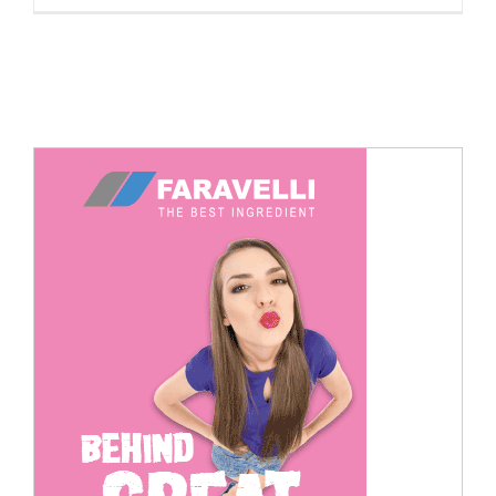
Cerca
per: