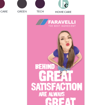
one
 CARE
GREEN
TECH
HOME CARE
i di