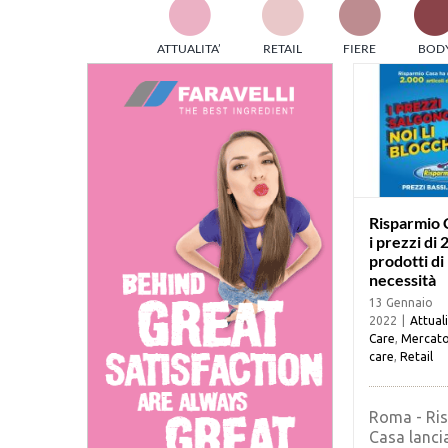
TES
ATTUALITA’
RETAIL
FIERE
BOD
ed e
part
info
tec
Sta
Risparmio 
i prezzi di 
prodotti di
necessità
13 Gennaio
2022
|
Attual
Care
,
Mercat
care
,
Retail
Roma - Ri
Casa lanci