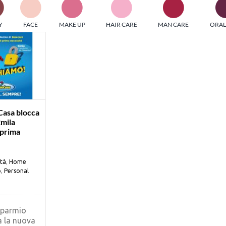
PI MEDIAGROUP racchiude un pool di società di comunicazi
Y
FACE
MAKE UP
HAIR CARE
MAN CARE
ORAL
ditrici specializzate nell’informazione b2b. Edizioni Turbo, in
icolare, attraverso numerose riviste verticali, fornisce strument
rmazione che coinvolgono gli attori nei settori beauty, food,
hnology, entertainment e sport.
LE RIVISTE
y tuned!
Casa blocca
2mila
 prima
Scroll Down
ità
,
Home
o
,
Personal
sparmio
a la nuova