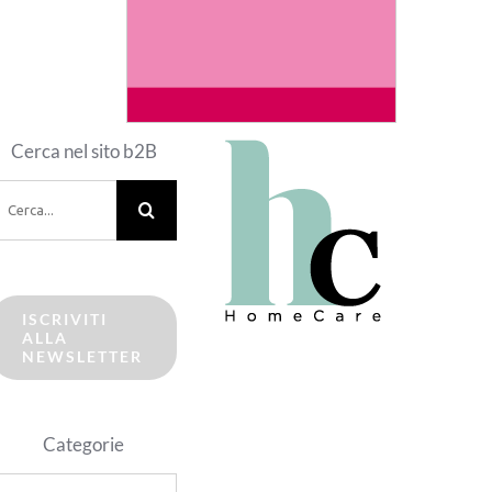
Cerca nel sito b2B
erca
er:
ISCRIVITI
ALLA
NEWSLETTER
Categorie
ategorie