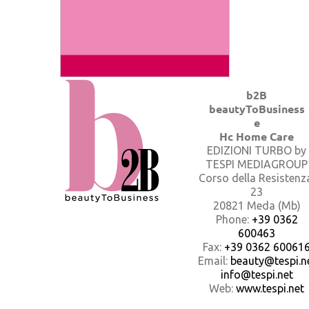
b2B
beautyToBusiness
e
Hc Home Care
EDIZIONI TURBO by
TESPI MEDIAGROUP
Corso della Resistenz
23
20821 Meda (Mb)
Phone:
+39 0362
600463
Fax:
+39 0362 60061
Email:
beauty@tespi.ne
info@tespi.net
Web:
www.tespi.net