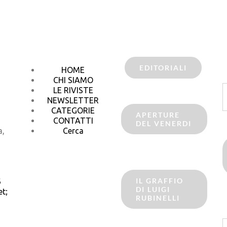
EDITORIALI
HOME
CHI SIAMO
C
LE RIVISTE
p
NEWSLETTER
CATEGORIE
APERTURE
CONTATTI
DEL VENERDI
a,
Cerca
IL GRAFFIO
6
DI LUIGI
t;
RUBINELLI
C