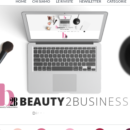
HOME
CHI SIAMO
LE RIVISTE
NEWSLETTER
CATEGORIE
B
E
A
U
T
Y
2
B
U
S
I
N
E
S
S
D
i
r
e
t
t
o
d
a
A
n
g
e