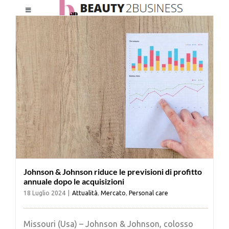
Salta
Toggle
al
Navigation
contenuto
HOME
CHI SIAMO
LE RIVISTE
NEWSLETTER
Johnson & Johnson riduce le previsioni di profitto
CATEGORIE
annuale dopo le acquisizioni
18 Luglio 2024
|
Attualità
,
Mercato
,
Personal care
CONTATTI
Missouri (Usa) – Johnson & Johnson, colosso