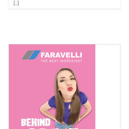
[...]
Cerca
per: