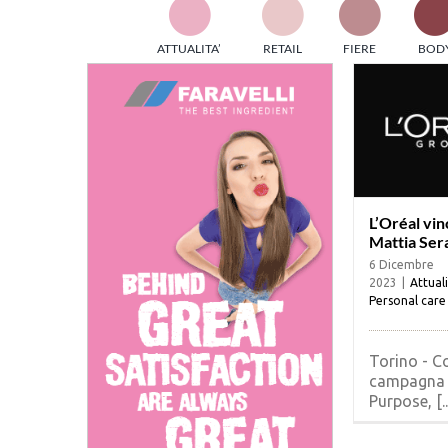
TES
ATTUALITA’
RETAIL
FIERE
BOD
ed e
part
info
tec
Sta
L’Oréal vin
Mattia Ser
6 Dicembre
2023
|
Attual
Personal care
Torino - C
campagna 
Purpose, [..