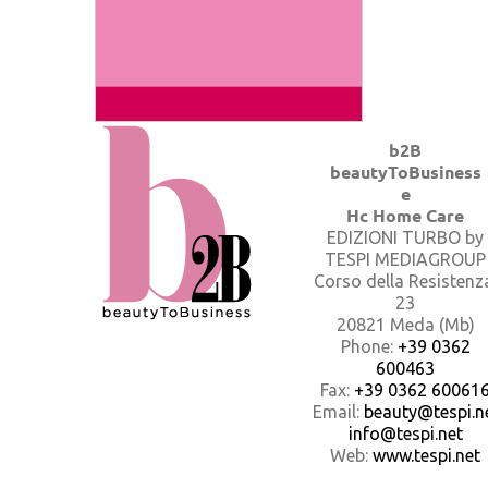
b2B
beautyToBusiness
e
Hc Home Care
EDIZIONI TURBO by
TESPI MEDIAGROUP
Corso della Resistenz
23
20821 Meda (Mb)
Phone:
+39 0362
600463
Fax:
+39 0362 60061
Email:
beauty@tespi.ne
info@tespi.net
Web:
www.tespi.net