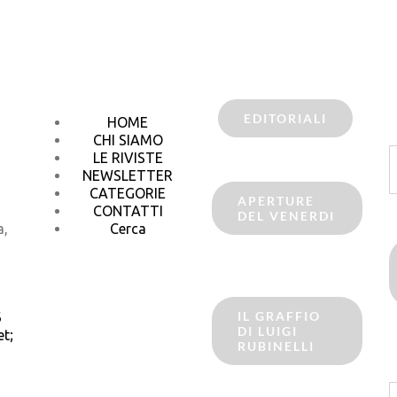
EDITORIALI
HOME
CHI SIAMO
C
LE RIVISTE
p
NEWSLETTER
CATEGORIE
APERTURE
CONTATTI
DEL VENERDI
a,
Cerca
IL GRAFFIO
6
DI LUIGI
t;
RUBINELLI
C