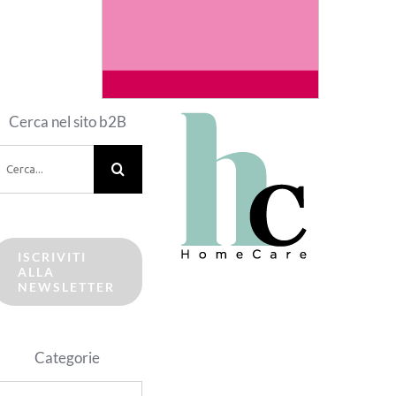
Cerca nel sito b2B
erca
er:
ISCRIVITI
ALLA
NEWSLETTER
Categorie
ategorie