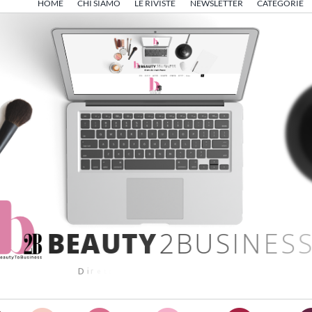
HOME
CHI SIAMO
LE RIVISTE
NEWSLETTER
CATEGORIE
B
E
A
U
T
Y
2
B
U
S
I
N
E
S
S
D
i
r
e
t
t
o
d
a
A
n
g
e