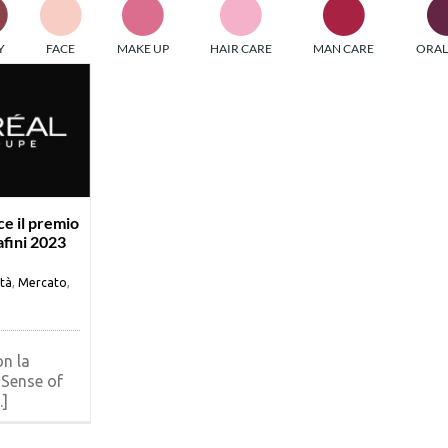
PI MEDIAGROUP racchiude un pool di società di comunicazi
Y
FACE
MAKE UP
HAIR CARE
MAN CARE
ORAL
ditrici specializzate nell’informazione b2b. Edizioni Turbo, in
icolare, attraverso numerose riviste verticali, fornisce strument
rmazione che coinvolgono gli attori nei settori beauty, food,
hnology, entertainment e sport.
LE RIVISTE
y tuned!
ce il premio
afini 2023
Scroll Down
ità
,
Mercato
,
on la
Sense of
.]