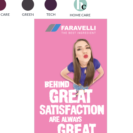
one
 CARE
GREEN
TECH
HOME CARE
i di