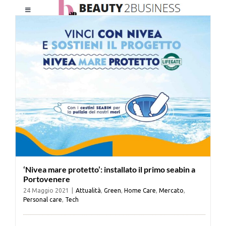
Salta
Toggle
al
Navigation
contenuto
HOME
CHI SIAMO
LE RIVISTE
NEWSLETTER
‘Nivea mare protetto’: installato il primo seabin a
CATEGORIE
Portovenere
24 Maggio 2021
|
Attualità
,
Green
,
Home Care
,
Mercato
,
Personal care
,
Tech
CONTATTI