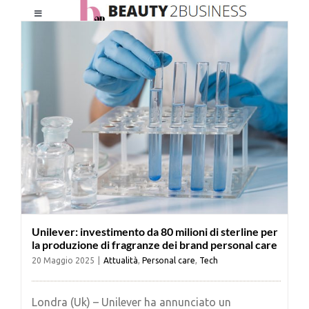
Salta
Toggle
al
Navigation
contenuto
HOME
CHI SIAMO
LE RIVISTE
NEWSLETTER
Unilever: investimento da 80 milioni di sterline per
CATEGORIE
la produzione di fragranze dei brand personal care
20 Maggio 2025
|
Attualità
,
Personal care
,
Tech
CONTATTI
Londra (Uk) – Unilever ha annunciato un