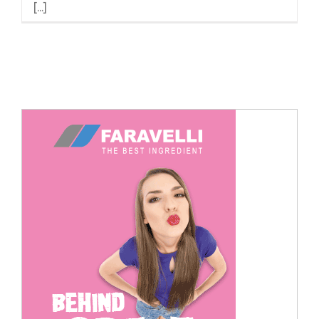
[...]
Cerca
per: