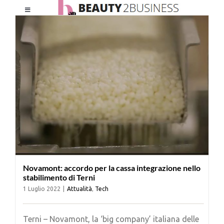
Salta
Toggle
al
Navigation
contenuto
HOME
CHI SIAMO
LE RIVISTE
NEWSLETTER
Novamont: accordo per la cassa integrazione nello
CATEGORIE
stabilimento di Terni
1 Luglio 2022
|
Attualità
,
Tech
CONTATTI
Terni – Novamont, la ‘big company’ italiana delle