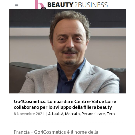
Salta
Toggle
al
Navigation
contenuto
HOME
CHI SIAMO
LE RIVISTE
NEWSLETTER
Go4Cosmetics: Lombardia e Centre-Val de Loire
CATEGORIE
collaborano per lo sviluppo della filiera beauty
8 Novembre 2021
|
Attualità
,
Mercato
,
Personal care
,
Tech
CONTATTI
Francia - Go4Cosmetics è il nome della