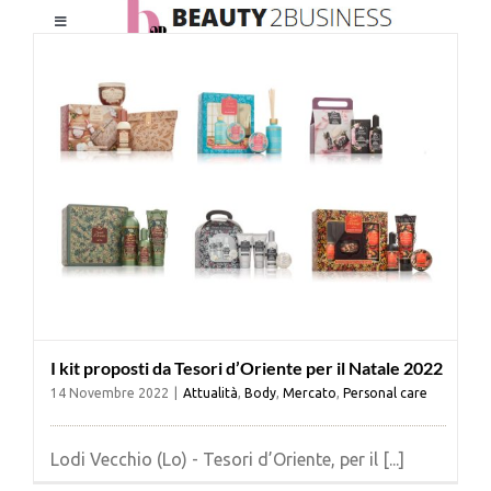
Salta
Toggle
al
Navigation
contenuto
HOME
CHI SIAMO
LE RIVISTE
NEWSLETTER
I kit proposti da Tesori d’Oriente per il Natale 2022
CATEGORIE
14 Novembre 2022
|
Attualità
,
Body
,
Mercato
,
Personal care
CONTATTI
Lodi Vecchio (Lo) - Tesori d’Oriente, per il [...]