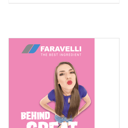
Cerca
per: