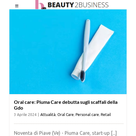
Salta
Toggle
al
Navigation
contenuto
HOME
CHI SIAMO
LE RIVISTE
NEWSLETTER
Oral care: Piuma Care debutta sugli scaffali della
CATEGORIE
Gdo
3 Aprile 2024
|
Attualità
,
Oral Care
,
Personal care
,
Retail
CONTATTI
Noventa di Piave (Ve) - Piuma Care, start-up [...]