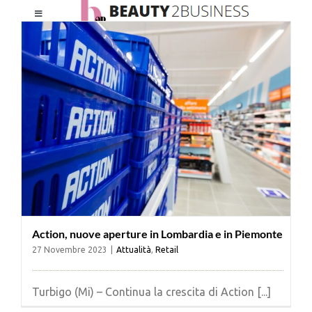
Salta
Toggle
al
Navigation
contenuto
HOME
CHI SIAMO
LE RIVISTE
NEWSLETTER
Action, nuove aperture in Lombardia e in Piemonte
CATEGORIE
27 Novembre 2023
|
Attualità
,
Retail
CONTATTI
Turbigo (Mi) – Continua la crescita di Action [...]