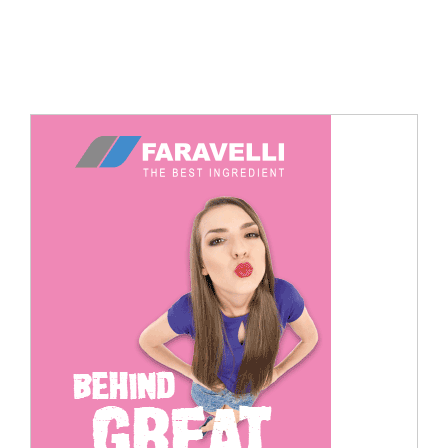
Cerca
per: