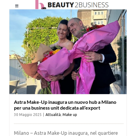
Salta
Toggle
al
Navigation
contenuto
HOME
CHI SIAMO
LE RIVISTE
NEWSLETTER
Astra Make-Up inaugura un nuovo hub a Milano
CATEGORIE
per una business unit dedicata all’export
30 Maggio 2025
|
Attualità
,
Make up
CONTATTI
Milano – Astra Make-Up inaugura, nel quartiere