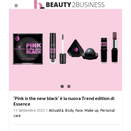
Salta
Toggle
al
Navigation
contenuto
HOME
CHI SIAMO
LE RIVISTE
NEWSLETTER
‘Pink is the new black’ è la nuova Trend edition di
CATEGORIE
Essence
11 Settembre 2023
|
Attualità
,
Body
,
Face
,
Make up
,
Personal
care
CONTATTI