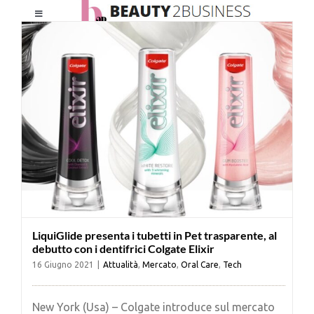
Salta
Toggle
al
Navigation
contenuto
HOME
CHI SIAMO
LE RIVISTE
NEWSLETTER
LiquiGlide presenta i tubetti in Pet trasparente, al
CATEGORIE
debutto con i dentifrici Colgate Elixir
16 Giugno 2021
|
Attualità
,
Mercato
,
Oral Care
,
Tech
CONTATTI
New York (Usa) – Colgate introduce sul mercato