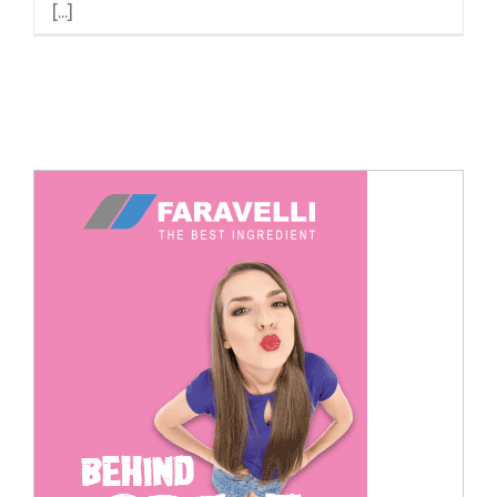
[...]
Cerca
per: