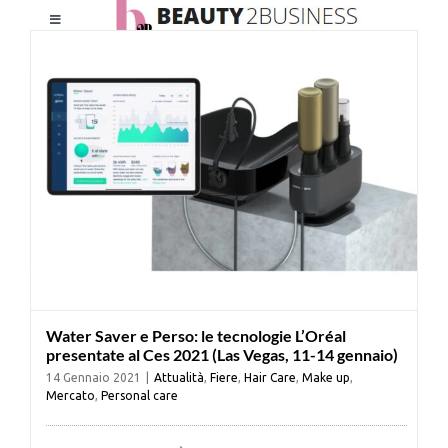
Salta
Toggle
al
Navigation
contenuto
HOME
CHI SIAMO
LE RIVISTE
NEWSLETTER
Water Saver e Perso: le tecnologie L’Oréal
CATEGORIE
presentate al Ces 2021 (Las Vegas, 11-14 gennaio)
14 Gennaio 2021
|
Attualità
,
Fiere
,
Hair Care
,
Make up
,
Mercato
,
Personal care
CONTATTI