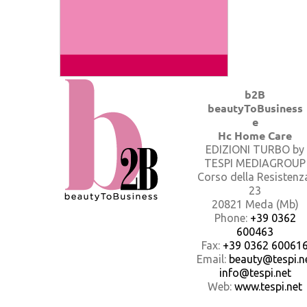
b2B
beautyToBusiness
e
Hc Home Care
EDIZIONI TURBO by
TESPI MEDIAGROUP
Corso della Resistenz
23
20821 Meda (Mb)
Phone:
+39 0362
600463
Fax:
+39 0362 60061
Email:
beauty@tespi.ne
info@tespi.net
Web:
www.tespi.net