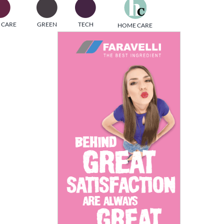
one
 CARE
GREEN
TECH
HOME CARE
i di