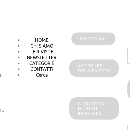
EDITORIALI
HOME
CHI SIAMO
C
LE RIVISTE
p
NEWSLETTER
CATEGORIE
APERTURE
CONTATTI
DEL VENERDI
a,
Cerca
IL GRAFFIO
6
DI LUIGI
t;
RUBINELLI
C