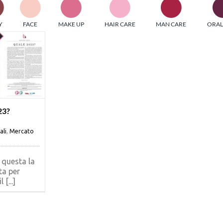
PI MEDIAGROUP racchiude un pool di società di comunicazi
Y
FACE
MAKE UP
HAIR CARE
MAN CARE
ORAL
ditrici specializzate nell’informazione b2b. Edizioni Turbo, in
icolare, attraverso numerose riviste verticali, fornisce strument
rmazione che coinvolgono gli attori nei settori beauty, food,
hnology, entertainment e sport.
LE RIVISTE
y tuned!
23?
ali
,
Mercato
Scroll Down
 questa la
ta per
 [...]