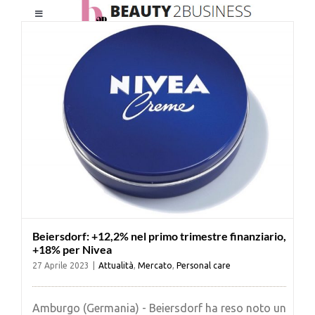
Salta
Toggle
al
Navigation
contenuto
HOME
CHI SIAMO
LE RIVISTE
NEWSLETTER
Beiersdorf: +12,2% nel primo trimestre finanziario,
CATEGORIE
+18% per Nivea
27 Aprile 2023
|
Attualità
,
Mercato
,
Personal care
CONTATTI
Amburgo (Germania) - Beiersdorf ha reso noto un