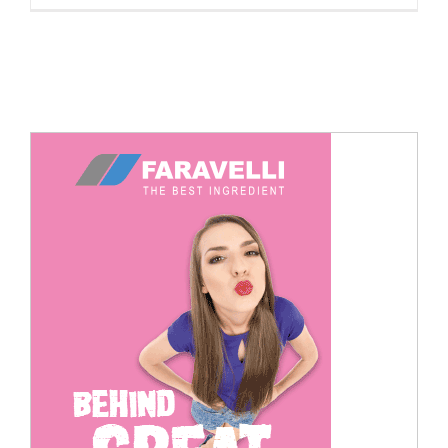
Cerca
per: