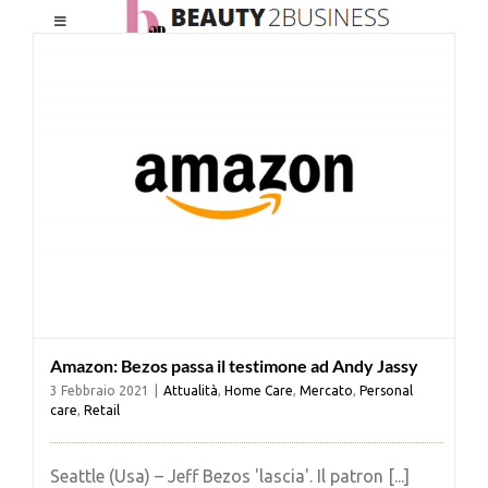
Salta
Toggle
al
Navigation
contenuto
HOME
CHI SIAMO
LE RIVISTE
NEWSLETTER
Amazon: Bezos passa il testimone ad Andy Jassy
CATEGORIE
3 Febbraio 2021
|
Attualità
,
Home Care
,
Mercato
,
Personal
care
,
Retail
CONTATTI
Seattle (Usa) – Jeff Bezos 'lascia'. Il patron [...]