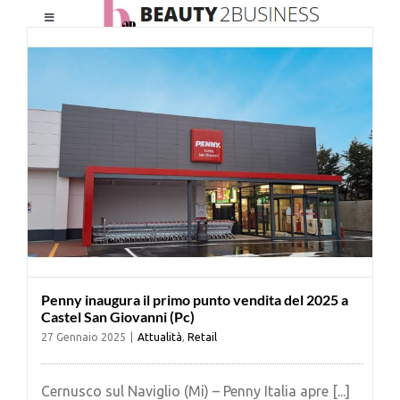
Salta
Toggle
al
Navigation
contenuto
HOME
CHI SIAMO
LE RIVISTE
NEWSLETTER
Penny inaugura il primo punto vendita del 2025 a
CATEGORIE
Castel San Giovanni (Pc)
27 Gennaio 2025
|
Attualità
,
Retail
CONTATTI
Cernusco sul Naviglio (Mi) – Penny Italia apre [...]