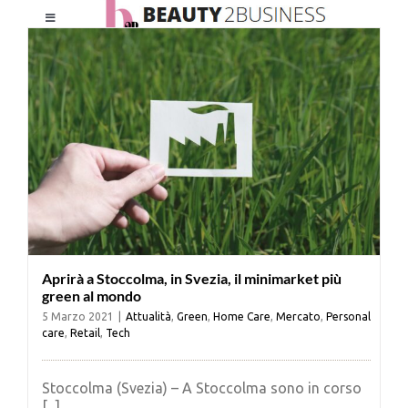
Salta
Toggle
al
Navigation
contenuto
HOME
CHI SIAMO
LE RIVISTE
NEWSLETTER
Aprirà a Stoccolma, in Svezia, il minimarket più
green al mondo
CATEGORIE
5 Marzo 2021
|
Attualità
,
Green
,
Home Care
,
Mercato
,
Personal
care
,
Retail
,
Tech
CONTATTI
Stoccolma (Svezia) – A Stoccolma sono in corso
[...]