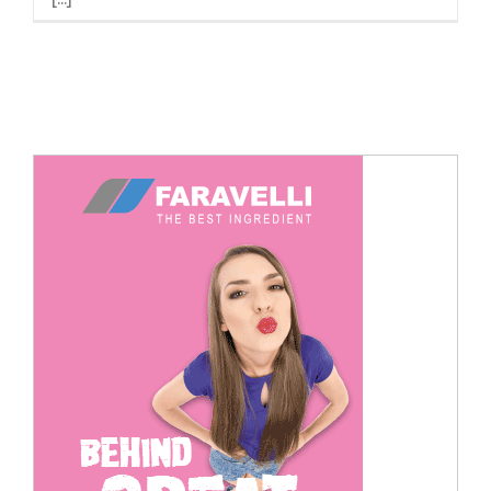
Cerca
per: