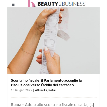
Salta
Toggle
al
Navigation
contenuto
HOME
CHI SIAMO
LE RIVISTE
NEWSLETTER
Scontrino fiscale: il Parlamento accoglie la
CATEGORIE
risoluzione verso l’addio del cartaceo
18 Giugno 2025
|
Attualità
,
Retail
CONTATTI
Roma – Addio allo scontrino fiscale di carta, [...]