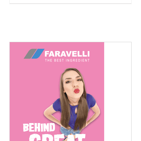
Cerca
per: