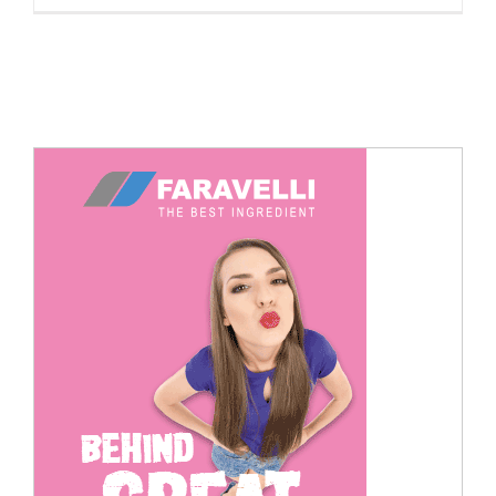
Cerca
per: