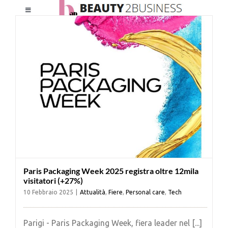
Salta
Toggle
al
Navigation
contenuto
HOME
CHI SIAMO
LE RIVISTE
NEWSLETTER
Paris Packaging Week 2025 registra oltre 12mila
CATEGORIE
visitatori (+27%)
10 Febbraio 2025
|
Attualità
,
Fiere
,
Personal care
,
Tech
CONTATTI
Parigi - Paris Packaging Week, fiera leader nel [...]