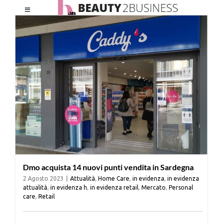
Salta
Toggle
al
Navigation
contenuto
HOME
CHI SIAMO
LE RIVISTE
NEWSLETTER
Dmo acquista 14 nuovi punti vendita in Sardegna
CATEGORIE
2 Agosto 2023
|
Attualità
,
Home Care
,
in evidenza
,
in evidenza
attualità
,
in evidenza h
,
in evidenza retail
,
Mercato
,
Personal
care
,
Retail
CONTATTI