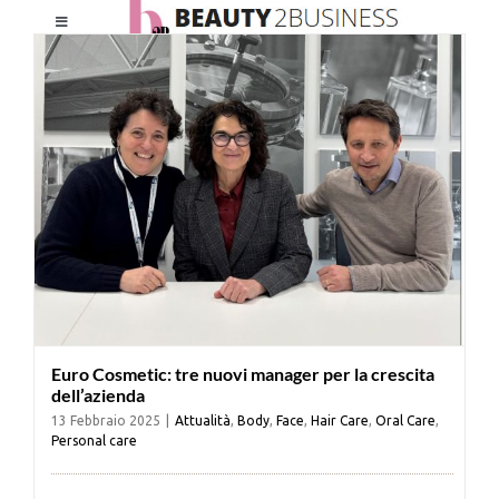
Salta
Toggle
al
Navigation
contenuto
HOME
CHI SIAMO
LE RIVISTE
NEWSLETTER
Euro Cosmetic: tre nuovi manager per la crescita
CATEGORIE
dell’azienda
13 Febbraio 2025
|
Attualità
,
Body
,
Face
,
Hair Care
,
Oral Care
,
Personal care
CONTATTI