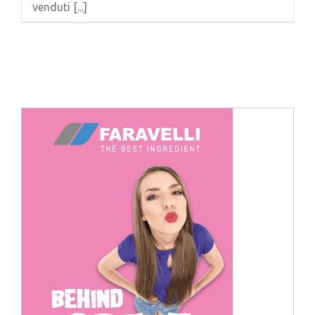
venduti [...]
Cerca
per: