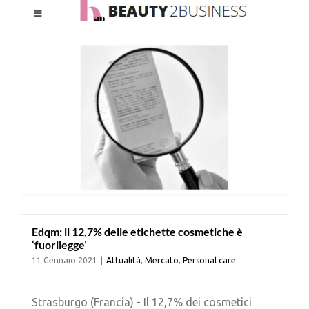
Salta
Toggle
al
Navigation
contenuto
HOME
CHI SIAMO
LE RIVISTE
NEWSLETTER
Edqm: il 12,7% delle etichette cosmetiche è
CATEGORIE
‘fuorilegge’
11 Gennaio 2021
|
Attualità
,
Mercato
,
Personal care
CONTATTI
Strasburgo (Francia) - Il 12,7% dei cosmetici