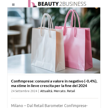
Salta
Toggle
al
Navigation
contenuto
HOME
CHI SIAMO
LE RIVISTE
NEWSLETTER
Confimprese: consumi a valore in negativo (-0,4%),
CATEGORIE
ma stime in lieve crescita per la fine del 2024
24 Settembre 2024
|
Attualità
,
Mercato
,
Retail
CONTATTI
Milano – Dal Retail Barometer Confimprese-