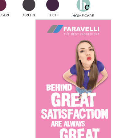
one
 CARE
GREEN
TECH
HOME CARE
i di