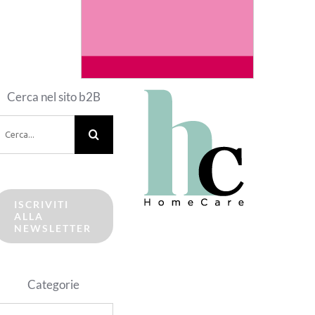
Cerca nel sito b2B
erca
er:
ISCRIVITI
ALLA
NEWSLETTER
Categorie
ategorie