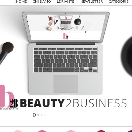
HOME
CHI SIAMO
LE RIVISTE
NEWSLETTER
CATEGORIE
B
E
A
U
T
Y
2
B
U
S
I
N
E
S
S
D
i
r
e
t
t
o
d
a
A
n
g
e
l