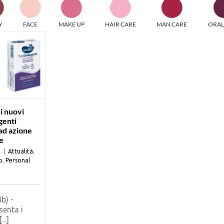
PI MEDIAGROUP racchiude un pool di società di comunicazi
Y
FACE
MAKE UP
HAIR CARE
MAN CARE
ORAL
ditrici specializzate nell’informazione b2b. Edizioni Turbo, in
icolare, attraverso numerose riviste verticali, fornisce strument
rmazione che coinvolgono gli attori nei settori beauty, food,
hnology, entertainment e sport.
LE RIVISTE
y tuned!
i nuovi
genti
ad azione
Scroll Down
e
1
|
Attualità
,
o
,
Personal
b) -
senta i
..]