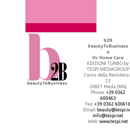
b2B
beautyToBusiness
e
Hc Home Care
EDIZIONI TURBO by
TESPI MEDIAGROUP
Corso della Resistenz
23
20821 Meda (Mb)
Phone:
+39 0362
600463
Fax:
+39 0362 60061
Email:
beauty@tespi.ne
info@tespi.net
Web:
www.tespi.net