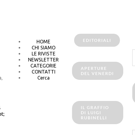
EDITORIALI
HOME
CHI SIAMO
C
LE RIVISTE
p
NEWSLETTER
CATEGORIE
APERTURE
CONTATTI
DEL VENERDI
a,
Cerca
IL GRAFFIO
6
DI LUIGI
t;
RUBINELLI
C