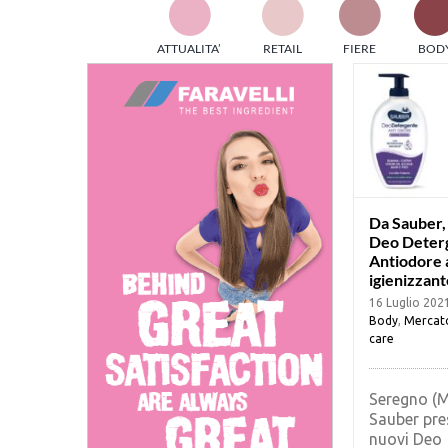
TES
ATTUALITA’
RETAIL
FIERE
BOD
ed e
part
info
tec
Sta
Da Sauber, 
Deo Deter
Antiodore 
igienizzant
16 Luglio 202
Body
,
Mercat
care
Seregno (M
Sauber pre
nuovi Deo [.