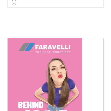
[...]
Cerca
per: