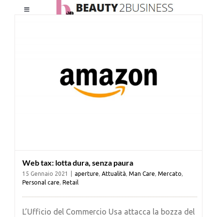
Salta
Toggle
al
Navigation
contenuto
HOME
CHI SIAMO
LE RIVISTE
NEWSLETTER
Web tax: lotta dura, senza paura
CATEGORIE
15 Gennaio 2021
|
aperture
,
Attualità
,
Man Care
,
Mercato
,
Personal care
,
Retail
CONTATTI
L’Ufficio del Commercio Usa attacca la bozza del