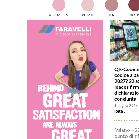
TES
ATTUALITA’
RETAIL
FIERE
BOD
ed e
part
info
tec
Sta
QR-Code al
codice a ba
2027? 22 a
leader fir
dichiarazi
congiunta
1 Luglio 2024
Retail
Milano – 2
punto di r