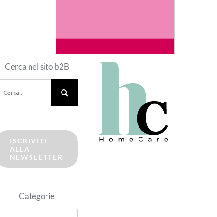
Cerca nel sito b2B
erca
er:
ISCRIVITI
ALLA
NEWSLETTER
Categorie
ategorie