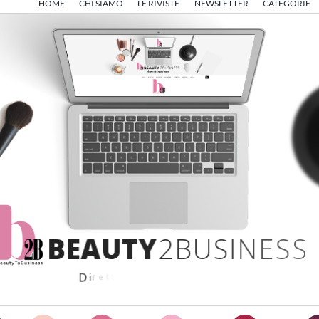
HOME
CHI SIAMO
LE RIVISTE
NEWSLETTER
CATEGORIE
B
E
A
U
T
Y
2
B
U
S
I
N
E
S
S
D
i
r
e
t
t
o
d
a
A
n
g
e
l