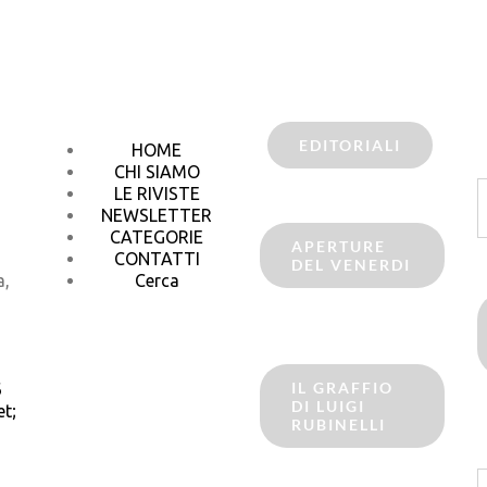
EDITORIALI
HOME
CHI SIAMO
C
LE RIVISTE
p
NEWSLETTER
CATEGORIE
APERTURE
CONTATTI
DEL VENERDI
a,
Cerca
IL GRAFFIO
6
DI LUIGI
t;
RUBINELLI
C