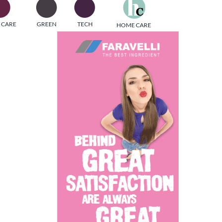
one
 CARE
GREEN
TECH
HOME CARE
i di