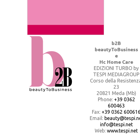
b2B
beautyToBusiness
e
Hc Home Care
EDIZIONI TURBO by
TESPI MEDIAGROUP
Corso della Resistenz
23
20821 Meda (Mb)
Phone:
+39 0362
600463
Fax:
+39 0362 60061
Email:
beauty@tespi.ne
info@tespi.net
Web:
www.tespi.net