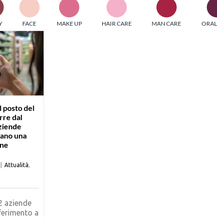
PI MEDIAGROUP racchiude un pool di società di comunicazi
Y
FACE
MAKE UP
HAIR CARE
MAN CARE
ORAL
ditrici specializzate nell’informazione b2b. Edizioni Turbo, in
icolare, attraverso numerose riviste verticali, fornisce strument
rmazione che coinvolgono gli attori nei settori beauty, food,
hnology, entertainment e sport.
LE RIVISTE
y tuned!
 posto del
rre dal
ziende
Scroll Down
mano una
one
|
Attualità
,
2 aziende
iferimento a