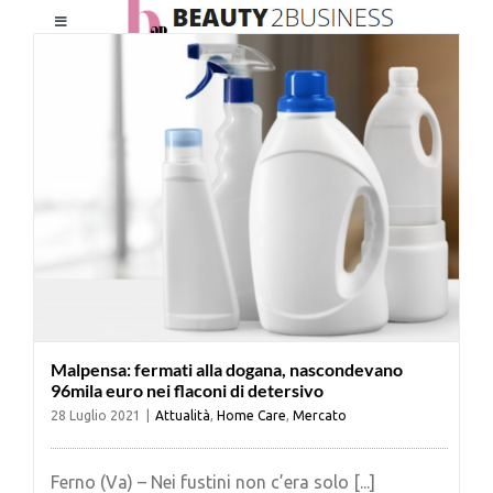
Salta
Toggle
al
Navigation
contenuto
HOME
CHI SIAMO
LE RIVISTE
NEWSLETTER
Malpensa: fermati alla dogana, nascondevano
CATEGORIE
96mila euro nei flaconi di detersivo
28 Luglio 2021
|
Attualità
,
Home Care
,
Mercato
CONTATTI
Ferno (Va) – Nei fustini non c’era solo [...]