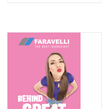
Cerca
per: