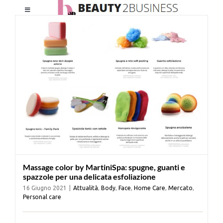
Salta
Toggle
al
Navigation
contenuto
HOME
CHI SIAMO
LE RIVISTE
NEWSLETTER
Massage color by MartiniSpa: spugne, guanti e
CATEGORIE
spazzole per una delicata esfoliazione
16 Giugno 2021
|
Attualità
,
Body
,
Face
,
Home Care
,
Mercato
,
Personal care
CONTATTI