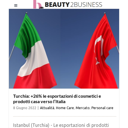
Salta
Toggle
al
Navigation
contenuto
HOME
CHI SIAMO
LE RIVISTE
NEWSLETTER
Turchia: +26% le esportazioni di cosmetici e
CATEGORIE
prodotti casa verso l’Italia
8 Giugno 2022
|
Attualità
,
Home Care
,
Mercato
,
Personal care
CONTATTI
Istanbul (Turchia) - Le esportazioni di prodotti