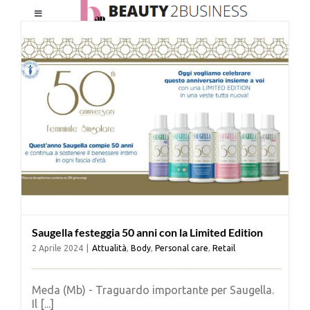
Salta
Toggle
al
Navigation
contenuto
HOME
CHI SIAMO
LE RIVISTE
NEWSLETTER
Saugella festeggia 50 anni con la Limited Edition
CATEGORIE
2 Aprile 2024
|
Attualità
,
Body
,
Personal care
,
Retail
CONTATTI
Meda (Mb) - Traguardo importante per Saugella.
Il [...]