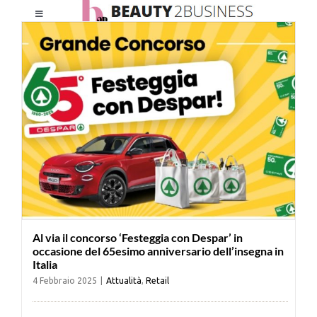
Salta
Toggle
al
Navigation
contenuto
HOME
CHI SIAMO
LE RIVISTE
NEWSLETTER
Al via il concorso ‘Festeggia con Despar’ in
CATEGORIE
occasione del 65esimo anniversario dell’insegna in
Italia
4 Febbraio 2025
|
Attualità
,
Retail
CONTATTI