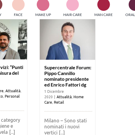
PI MEDIAGROUP racchiude un pool di società di comunicazi
Y
FACE
MAKE UP
HAIR CARE
MAN CARE
ORAL
ditrici specializzate nell’informazione b2b. Edizioni Turbo, in
icolare, attraverso numerose riviste verticali, fornisce strument
rmazione che coinvolgono gli attori nei settori beauty, food,
hnology, entertainment e sport.
LE RIVISTE
y tuned!
izi: “Punti
Supercentrale Forum:
isura del
Pippo Cannillo
nominato presidente
Scroll Down
ed Enrico Fattori dg
re
,
Attualità
,
1 Dicembre
to
,
Personal
2020
|
Attualità
,
Home
Care
,
Retail
, category
Milano – Sono stati
iene e
nominati i nuovi
ela [...]
vertici [...]