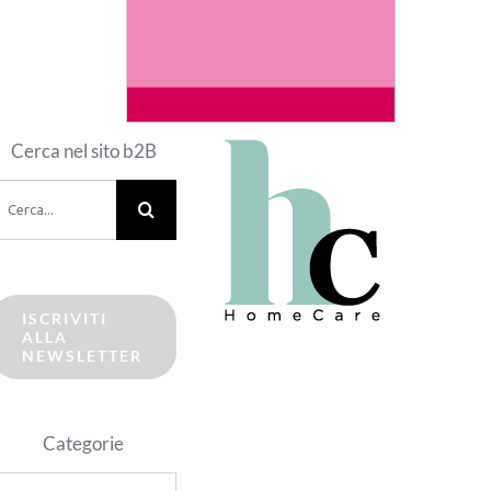
Cerca nel sito b2B
erca
er:
ISCRIVITI
ALLA
NEWSLETTER
Categorie
ategorie