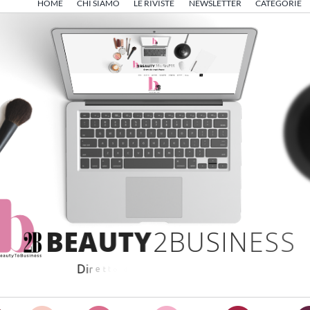
HOME
CHI SIAMO
LE RIVISTE
NEWSLETTER
CATEGORIE
B
E
A
U
T
Y
2
B
U
S
I
N
E
S
S
D
i
r
e
t
t
o
d
a
A
n
g
e
l
o