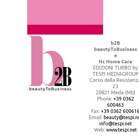
b2B
beautyToBusiness
e
Hc Home Care
EDIZIONI TURBO by
TESPI MEDIAGROUP
Corso della Resistenz
23
20821 Meda (Mb)
Phone:
+39 0362
600463
Fax:
+39 0362 60061
Email:
beauty@tespi.ne
info@tespi.net
Web:
www.tespi.net